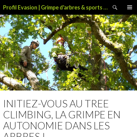
Recherche
Profil Evasion | Grimpe d'arbres & sports de pleine nature
ALLER
MENU
AU
PRINCI
CONTENU
INITIEZ-VOUS AU TREE
CLIMBING, LA GRIMPE EN
AUTONOMIE DANS LES
ARBRES !