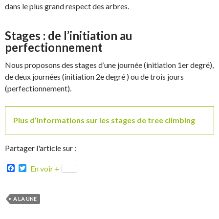
dans le plus grand respect des arbres.
Stages : de l’initiation au
perfectionnement
Nous proposons des stages d’une journée (initiation 1er degré),
de deux journées (initiation 2e degré ) ou de trois jours
(perfectionnement).
Plus d’informations sur les stages de tree climbing
Partager l'article sur :
F
T
En voir +
a
w
c
i
e
t
b
t
A LA UNE
o
e
o
r