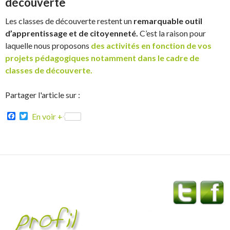
découverte
Les classes de découverte restent un
remarquable outil
d’apprentissage et de citoyenneté.
C’est la raison pour
laquelle nous proposons
des activités en fonction de vos
projets pédagogiques notamment dans le cadre de
classes de découverte.
Partager l'article sur :
F
T
En voir +
a
w
c
i
e
t
b
t
o
e
o
r
k