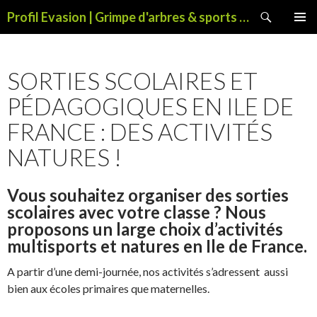
Recherche
Profil Evasion | Grimpe d'arbres & sports de pleine nature
ALLER
MENU
AU
PRINCI
CONTENU
SORTIES SCOLAIRES ET
PÉDAGOGIQUES EN ILE DE
FRANCE : DES ACTIVITÉS
NATURES !
Vous souhaitez organiser des sorties
scolaires avec votre classe ? Nous
proposons un large choix d’activités
multisports et natures en Ile de France.
A partir d’une demi-journée, nos activités s’adressent aussi
bien aux écoles primaires que maternelles.