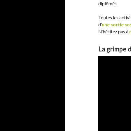
diplômés.
Toutes les activi
d’
une sortie sc
N’hésitez pas à
n
La grimpe d