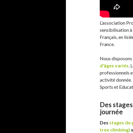
L’association Pr
sensibilisation 
Français, en lisi
France.
Nous disposons 
d’âges variés
. 
professionnels 
activité donnée.
Sports et Educat
Des stages 
journée
Des
stages de 
tree climbing)