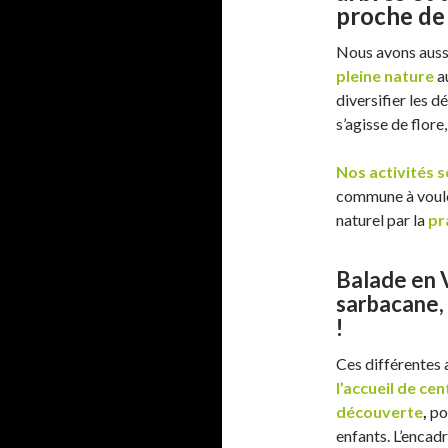
proche de 
Nous avons aus
pleine nature
a
diversifier les 
s’agisse de flore
Nos activités 
commune à vouloi
naturel par la
pr
Balade en VT
sarbacane, 
!
Ces différentes a
l’accueil de cen
découverte
,
pou
enfants. L’encad