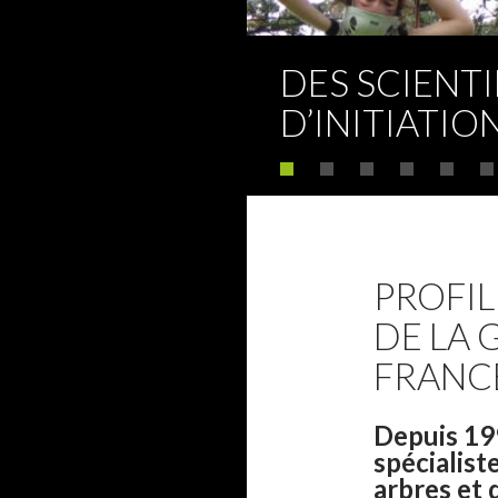
DAGOGIQUE
DES SCIENT
VITÉ ?
D’INITIATIO
PROFIL
DE LA 
FRANC
Depuis 19
spécialist
arbres et 