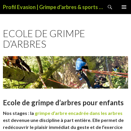
Recherche
Profil Evasion | Grimpe d'arbres & sports de pleine nature
ALLER
MENU
AU
PRINCI
CONTENU
ECOLE DE GRIMPE
D’ARBRES
Ecole de grimpe d’arbres pour enfants
Nos stages : la
grimpe d’arbre encadrée dans les arbres
est devenue une discipline à part entière. Elle permet de
redécouvrir le plaisir immédiat du geste et de l’exercice