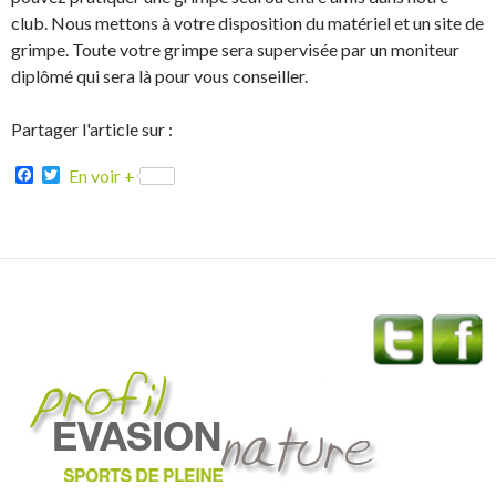
club. Nous mettons à votre disposition du matériel et un site de
grimpe. Toute votre grimpe sera supervisée par un moniteur
diplômé qui sera là pour vous conseiller.
Partager l'article sur :
F
T
En voir +
a
w
c
i
e
t
b
t
o
e
o
r
k