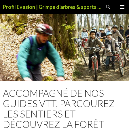
Recherche
Profil Evasion | Grimpe d'arbres & sports de pleine nature
ALLER
MENU
AU
PRINCI
CONTENU
ACCOMPAGNÉ DE NOS
GUIDES VTT, PARCOUREZ
LES SENTIERS ET
DÉCOUVREZ LA FORÊT