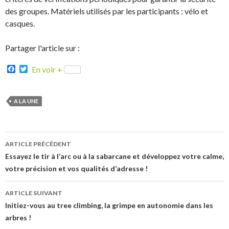
des groupes. Matériels utilisés par les participants : vélo et
casques.
Partager l'article sur :
F
T
En voir +
a
w
c
i
e
t
b
t
A LA UNE
o
e
o
r
k
Navigation
ARTICLE PRÉCÉDENT
des
Essayez le tir à l’arc ou à la sabarcane et développez votre calme,
votre précision et vos qualités d’adresse !
articles
ARTICLE SUIVANT
Initiez-vous au tree climbing, la grimpe en autonomie dans les
arbres !