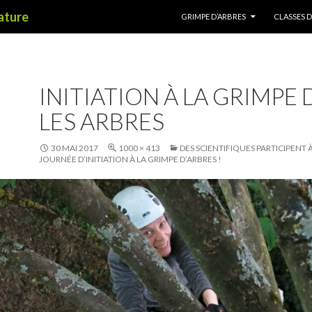
ALLER AU CONTENU
nature
GRIMPE D’ARBRES
CLASSES 
INITIATION À LA GRIMPE
LES ARBRES
30 MAI 2017
1000 × 413
DES SCIENTIFIQUES PARTICIPENT 
JOURNÉE D’INITIATION À LA GRIMPE D’ARBRES !