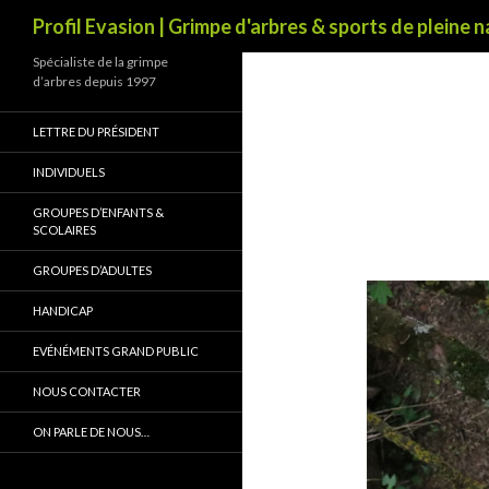
Recherche
Profil Evasion | Grimpe d'arbres & sports de pleine 
Spécialiste de la grimpe
d’arbres depuis 1997
LETTRE DU PRÉSIDENT
INDIVIDUELS
GROUPES D’ENFANTS &
SCOLAIRES
GROUPES D’ADULTES
HANDICAP
EVÉNÉMENTS GRAND PUBLIC
NOUS CONTACTER
ON PARLE DE NOUS…