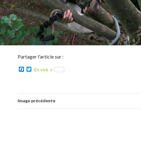
Partager l'article sur :
F
T
En voir +
a
w
c
i
e
t
b
t
o
e
o
r
Image précédente
k