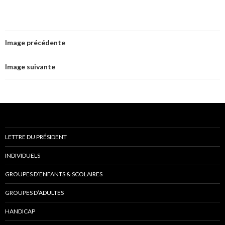
a
w
c
i
e
t
b
t
o
e
o
r
Image précédente
k
Image suivante
LETTRE DU PRÉSIDENT
INDIVIDUELS
GROUPES D’ENFANTS & SCOLAIRES
GROUPES D’ADULTES
HANDICAP