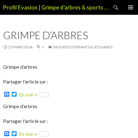
Recherche
Profil Evasion | Grimpe d'arbres & sports de pleine nature
ALLER
MENU
AU
PRINCI
CONTENU
GRIMPE D’ARBRES
27 MARS 2014
×
GROUPES D’ENFANTS & SCOLAIRES
Grimpe d’arbres
Partager l'article sur :
F
T
En voir +
a
w
c
i
Grimpe d’arbres
e
t
b
t
o
e
Partager l'article sur :
o
r
k
F
T
En voir +