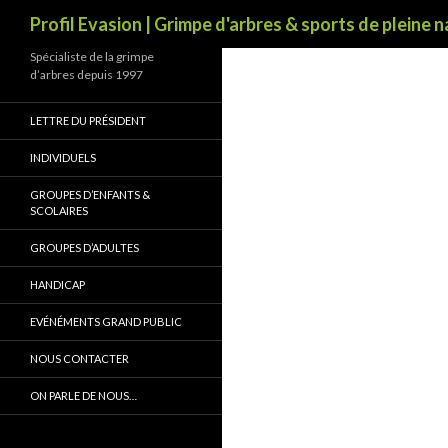
Recherche
Profil Evasion | Grimpe d'arbres & sports de pleine 
Spécialiste de la grimpe
d’arbres depuis 1997
LETTRE DU PRÉSIDENT
INDIVIDUELS
GROUPES D’ENFANTS &
SCOLAIRES
GROUPES D’ADULTES
HANDICAP
EVÉNÉMENTS GRAND PUBLIC
NOUS CONTACTER
ON PARLE DE NOUS…