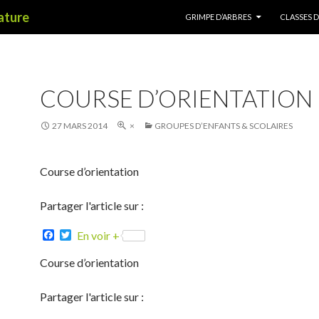
ALLER AU CONTENU
nature
GRIMPE D’ARBRES
CLASSES 
COURSE D’ORIENTATION
27 MARS 2014
×
GROUPES D’ENFANTS & SCOLAIRES
Course d’orientation
Partager l'article sur :
F
T
En voir +
a
w
c
i
Course d’orientation
e
t
b
t
o
e
Partager l'article sur :
o
r
k