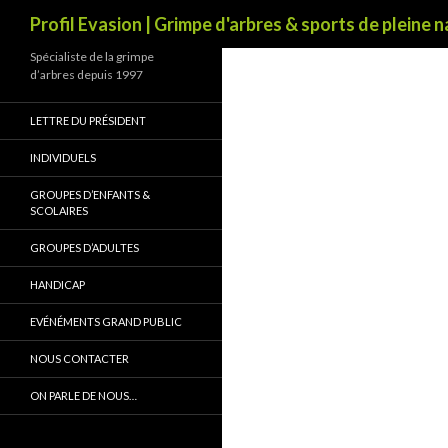
Recherche
Profil Evasion | Grimpe d'arbres & sports de pleine 
Spécialiste de la grimpe
d’arbres depuis 1997
LETTRE DU PRÉSIDENT
INDIVIDUELS
GROUPES D’ENFANTS &
SCOLAIRES
GROUPES D’ADULTES
HANDICAP
EVÉNÉMENTS GRAND PUBLIC
NOUS CONTACTER
ON PARLE DE NOUS…