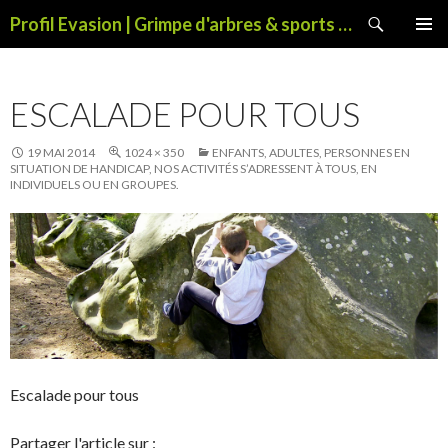
Recherche
Profil Evasion | Grimpe d'arbres & sports de pleine nature
ALLER
MENU
AU
PRINCI
CONTENU
ESCALADE POUR TOUS
19 MAI 2014
1024 × 350
ENFANTS, ADULTES, PERSONNES EN
SITUATION DE HANDICAP, NOS ACTIVITÉS S’ADRESSENT À TOUS, EN
INDIVIDUELS OU EN GROUPES.
Escalade pour tous
Partager l'article sur :