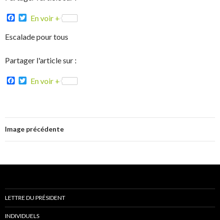
F
T
En voir +
a
w
c
i
Escalade pour tous
e
t
b
t
o
e
Partager l'article sur :
o
r
k
F
T
En voir +
a
w
c
i
e
t
b
t
o
e
o
r
Image précédente
k
LETTRE DU PRÉSIDENT
INDIVIDUELS